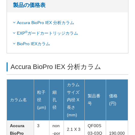
製品の価格表
Accura BioPro IEX 分析カラム
®
EXP
ガードカートリッジカラム
BioPro IEXカラム
Accura BioPro IEX 分析カラム
カラム
粒子
細
サイズ
製品番
価格
カラム名
径
孔
内径 X
号
(円)
(µm)
径
長さ
(mm)
Accura
3
non
QF00S
2.1 X 3
BioPro
-por
03-03Q
190,000