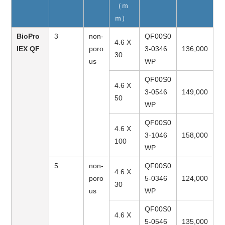
（ｍ
ｍ）
BioPro
3
non-
QF00S0
4.6 X
IEX QF
poro
3-0346
136,000
30
us
WP
QF00S0
4.6 X
3-0546
149,000
50
WP
QF00S0
4.6 X
3-1046
158,000
100
WP
5
non-
QF00S0
4.6 X
poro
5-0346
124,000
30
us
WP
QF00S0
4.6 X
5-0546
135,000