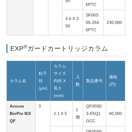
50
6PTC
SF00S
4.6 X 2
05-254
230,000
50
6PTC
®
EXP
ガードカートリッジカラム
カラム
粒子
サイズ
入
価格
カラム名
径
内径 X
製品番号
数
(円)
(µm)
長さ
(mm)
Accura
3
QF00S0
1
BioPro IEX
2.1 X 5
3-E5Q1
60,000
個
QF
GCC
QF00S0