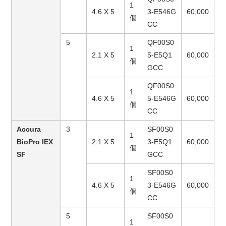
1
4.6 X 5
3-E546G
60,000
個
CC
5
QF00S0
1
2.1 X 5
5-E5Q1
60,000
個
GCC
QF00S0
1
4.6 X 5
5-E546G
60,000
個
CC
Accura
3
SF00S0
1
BioPro IEX
2.1 X 5
3-E5Q1
60,000
個
SF
GCC
SF00S0
1
4.6 X 5
3-E546G
60,000
個
CC
5
SF00S0
1