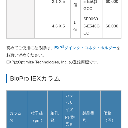
2.1 X 5
5-E5Q1
60,000
個
GCC
SF00S0
1
4.6 X 5
5-E546G
60,000
個
CC
®
初めてご使用になる際は、
EXP
ダイレクトコネクトホルダー
を
お買い求めください。
EXPはOptimize Technologies, Inc. の登録商標です。
BioPro IEXカラム
カラ
ムサ
イズ
カラム
粒子径
細孔
製品番
価格
内径×
名
（µm）
径
号
（円）
長さ