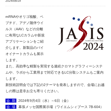
2024/08/19
mRNAやオリゴ核酸、ペ
プチド、アデノ随伴ウイ
ルス（AAV）などの分離
に有用なLCカラムや新規
アプリケーションをご紹
介します。新製品のバイ
オイナートカラムも展示
します。
また、高効率な精製を実現する連続クロマトグラフィーシステ
ムや、ラボから工業用まで対応できるLC分取システムもご案内
します。
新技術説明会では下記の2テーマを発表しますので、会場にお越
しの際は是非お立ち寄りください。
会 期
2024年9月4日（水）～6日（金）
会 場
幕張メッセ国際展示場（ワイエムシィブース 7B-604）