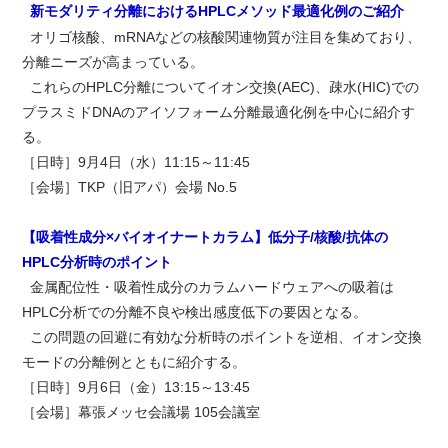
新モダリティ分離におけるHPLCメソッド最適化例のご紹介
オリゴ核酸、mRNAなどの核酸関連物質が注目を集めており、
分離ニーズが高まっている。
これらのHPLC分離についてイオン交換(AEC)、疎水(HIC)での
プラスミドDNAのアイソフォーム分離最適化例を中心に紹介す
る。
［日時］9月4日（水）11:15～11:45
［会場］TKP（旧アパ）会場 No.5
【吸着性成分×バイオイナートカラム】低分子/核酸/抗体の
HPLC分析時のポイント
金属配位性・吸着性成分のカラムハードウェアへの吸着は
HPLC分析での分離不良や検出感度低下の要因となる。
この問題の回避に有効な分析時のポイントを逆相、イオン交換
モードの分離例とともに紹介する。
［日時］9月6日（金）13:15～13:45
［会場］幕張メッセ会議場 105会議室