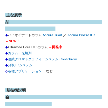
主な展示
品
◆
バイオイナートカラム
Accura Triart
／
Accura BioPro IEX
←NEW！
◆
Ultrawide Pore C18カラム
←開発中！
◆
カラム
・
充填剤
◆
連続クロマトグラフィーシステム Contichrom
◆
分取LCシステム
◇
各種アプリケーション
など
-
新技術説明
会