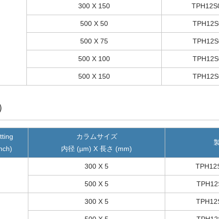
300 X 150
TPH12S
500 X 50
TPH12S
500 X 75
TPH12S
500 X 100
TPH12S
500 X 150
TPH12S
）
tting
カラムサイズ
inch)
内径 (µm) X 長さ (mm)
300 X 5
TPH12
500 X 5
TPH12
300 X 5
TPH12