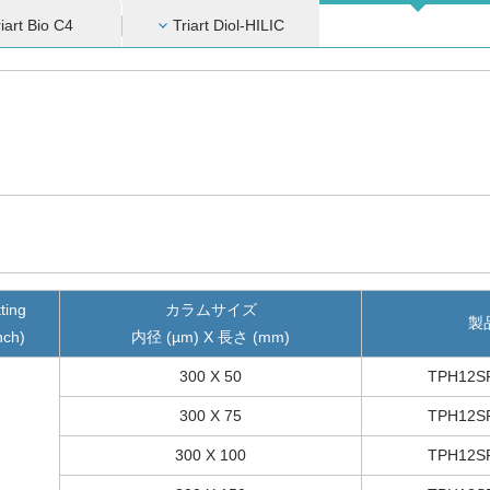
riart Bio C4
Triart Diol-HILIC
tting
カラムサイズ
製
nch)
内径 (µm) X 長さ (mm)
300 X 50
TPH12S
300 X 75
TPH12S
300 X 100
TPH12S