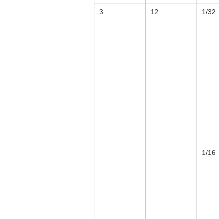
3
12
1/32
1/16