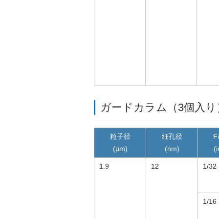
ガードカラム（3個入り
粒子径
細孔径
Fi
(µm)
(nm)
(
1.9
12
1/32
1/16