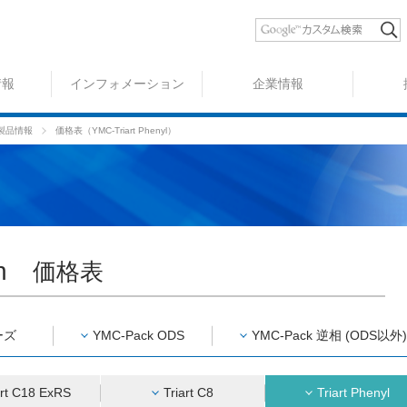
情報
インフォメーション
企業情報
mn 製品情報
価格表（YMC-Triart Phenyl）
umn
価格表
ーズ
YMC-Pack ODS
YMC-Pack 逆相 (ODS以外)
art C18 ExRS
Triart C8
Triart Phenyl