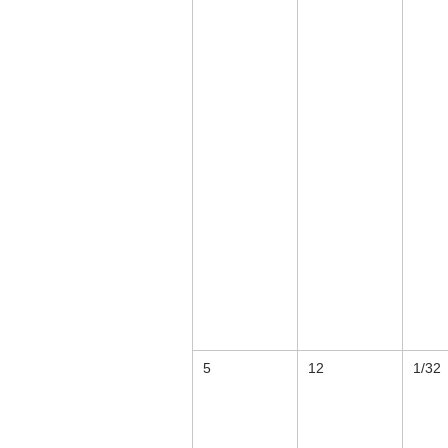
5
12
1/32