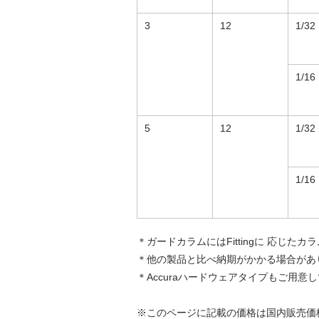
3
12
1/32
1/16
5
12
1/32
1/16
＊ガードカラムにはFittingに 応じ
＊他の製品と比べ納期がかかる場合があ
＊Accuraハードウェアタイプもご用
※このページに記載の価格は国内販売価