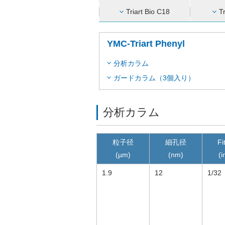
Triart Bio C18
T
YMC-Triart Phenyl
分析カラム
ガードカラム（3個入り）
分析カラム
粒子径
細孔径
Fi
(µm)
(nm)
(i
1.9
12
1/32