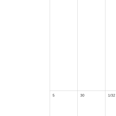
5
30
1/32