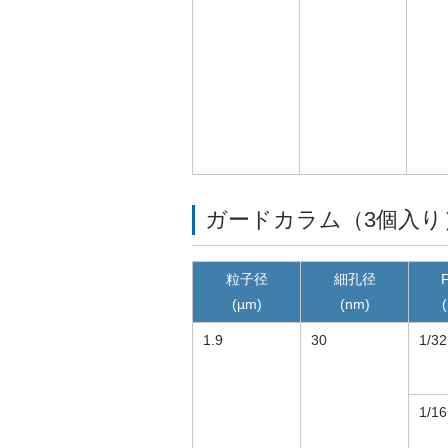
ガードカラム（3個入り
粒子径
細孔径
F
(µm)
(nm)
(
1.9
30
1/32
1/16