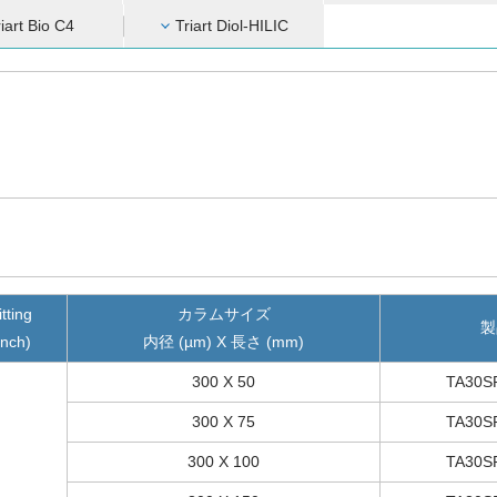
riart Bio C4
Triart Diol-HILIC
itting
カラムサイズ
製
inch)
内径 (µm) X 長さ (mm)
300 X 50
TA30S
300 X 75
TA30S
300 X 100
TA30S