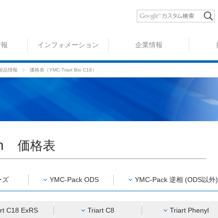
情報
インフォメーション
企業情報
mn 製品情報
価格表（YMC-Triart Bio C18）
umn
価格表
ーズ
YMC-Pack ODS
YMC-Pack 逆相 (ODS以外)
art C18 ExRS
Triart C8
Triart Phenyl