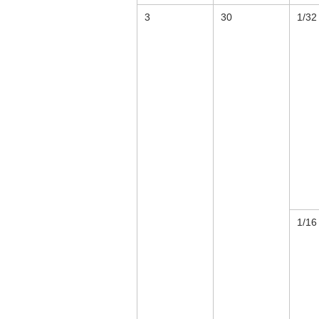
3
30
1/32
1/16