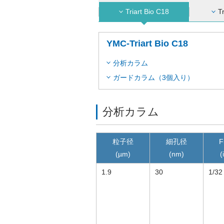
Triart Bio C18
T
YMC-Triart Bio C18
分析カラム
ガードカラム（3個入り）
分析カラム
粒子径
細孔径
F
(µm)
(nm)
(
1.9
30
1/32