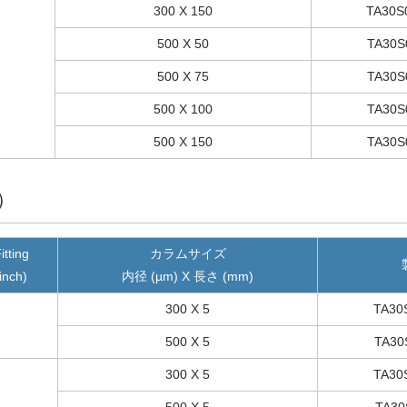
300 X 150
TA30S
500 X 50
TA30S
500 X 75
TA30S
500 X 100
TA30S
500 X 150
TA30S
）
itting
カラムサイズ
inch)
内径 (µm) X 長さ (mm)
300 X 5
TA30
500 X 5
TA30
300 X 5
TA30