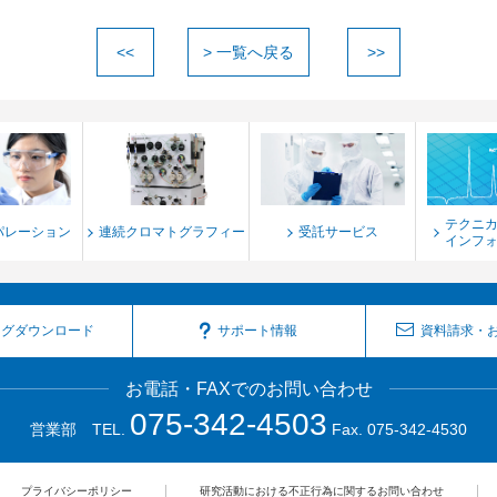
<<
> 一覧へ戻る
>>
テクニ
パレーション
連続クロマトグラフィー
受託サービス
インフ
ログダウンロード
サポート情報
資料請求・
お電話・FAXでのお問い合わせ
075-342-4503
営業部 TEL.
Fax. 075-342-4530
プライバシーポリシー
研究活動における不正行為に関するお問い合わせ