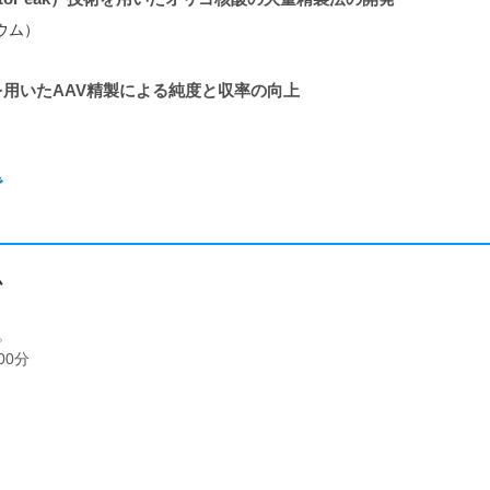
ウム）
を用いたAAV精製による純度と収率の向上
）
で
ム