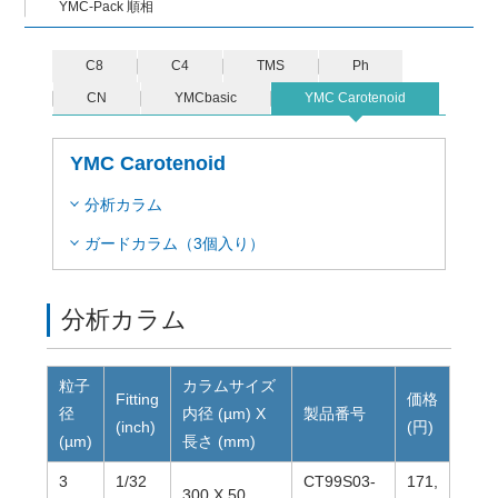
YMC-Pack 順相
C8
C4
TMS
Ph
CN
YMCbasic
YMC Carotenoid
YMC Carotenoid
分析カラム
ガードカラム（3個入り）
分析カラム
粒子
カラムサイズ
Fitting
価格
径
内径 (µm) X
製品番号
(inch)
(円)
(µm)
長さ (mm)
3
1/32
CT99S03-
171,
300 X 50