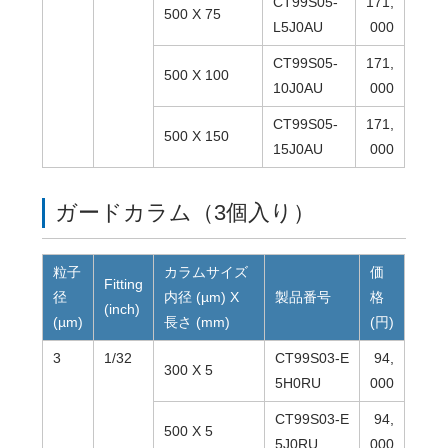
CT99S05-
171,
500 X 75
L5J0AU
000
CT99S05-
171,
500 X 100
10J0AU
000
CT99S05-
171,
500 X 150
15J0AU
000
ガードカラム（3個入り）
粒子
カラムサイズ
価
Fitting
径
内径 (µm) X
製品番号
格
(inch)
(µm)
長さ (mm)
(円)
3
1/32
CT99S03-E
94,
300 X 5
5H0RU
000
CT99S03-E
94,
500 X 5
5J0RU
000