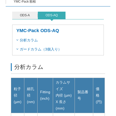
YMC-Pack 順相
ODS-A
ODS-AQ
YMC-Pack ODS-AQ
分析カラム
ガードカラム（3個入り）
分析カラム
カラムサ
粒子
細孔
イズ
価
Fitting
製品番
径
径
内径 (µm)
格
(inch)
号
(µm)
(nm)
X 長さ
(円)
(mm)