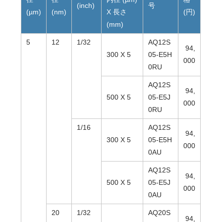
(inch)
号
(µm)
(nm)
X 長さ
(円)
(mm)
5
12
1/32
AQ12S
94,
300 X 5
05-E5H
000
0RU
AQ12S
94,
500 X 5
05-E5J
000
0RU
1/16
AQ12S
94,
300 X 5
05-E5H
000
0AU
AQ12S
94,
500 X 5
05-E5J
000
0AU
20
1/32
AQ20S
94,