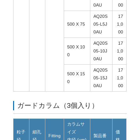
0AU
00
AQ20S
17
500 X 75
05-L5J
1,0
0AU
00
AQ20S
17
500 X 10
05-10J
1,0
0
0AU
00
AQ20S
17
500 X 15
05-15J
1,0
0
0AU
00
ガードカラム（3個入り）
カラムサ
粒子
細孔
イズ
価
Fitting
製品番
径
径
内径 (µm)
格