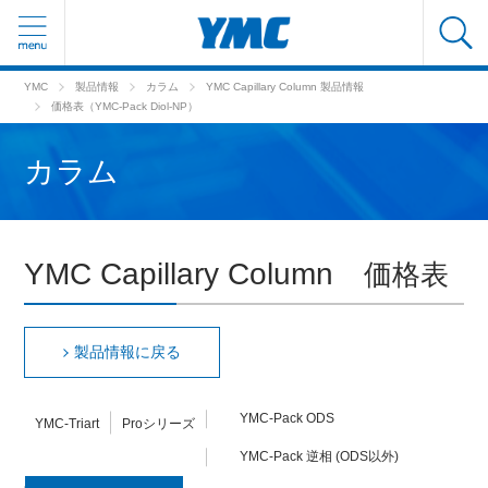
YMC
製品情報
カラム
YMC Capillary Column 製品情報
価格表（YMC-Pack
Diol-NP
）
カラム
YMC Capillary Column
価格表
製品情報に戻る
YMC-Pack ODS
YMC-Triart
Proシリーズ
YMC-Pack 逆相 (ODS以外)