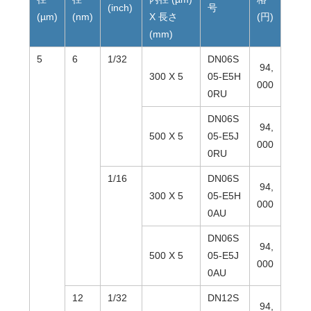
(inch)
号
(µm)
(nm)
X 長さ
(円)
(mm)
5
6
1/32
DN06S
94,
300 X 5
05-E5H
000
0RU
DN06S
94,
500 X 5
05-E5J
000
0RU
1/16
DN06S
94,
300 X 5
05-E5H
000
0AU
DN06S
94,
500 X 5
05-E5J
000
0AU
12
1/32
DN12S
94,