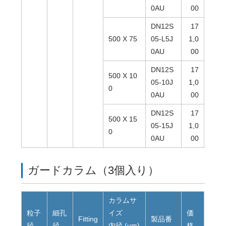
0AU
00
DN12S
17
500 X 75
05-L5J
1,0
0AU
00
DN12S
17
500 X 10
05-10J
1,0
0
0AU
00
DN12S
17
500 X 15
05-15J
1,0
0
0AU
00
ガードカラム（3個入り）
カラムサ
粒子
細孔
イズ
価
Fitting
製品番
径
径
内径 (µm)
格