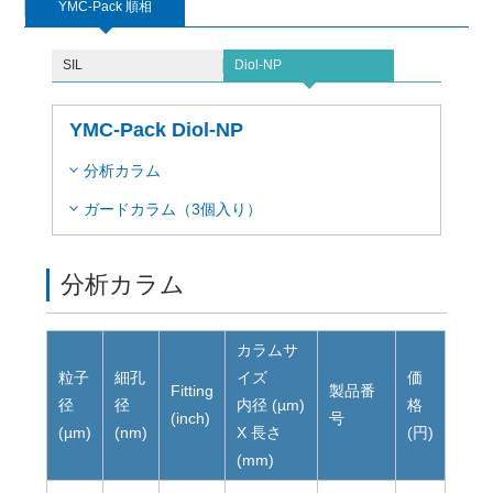
YMC-Pack 順相
SIL
Diol-NP
YMC-Pack Diol-NP
分析カラム
ガードカラム（3個入り）
分析カラム
カラムサ
粒子
細孔
イズ
価
Fitting
製品番
径
径
内径 (µm)
格
(inch)
号
(µm)
(nm)
X 長さ
(円)
(mm)