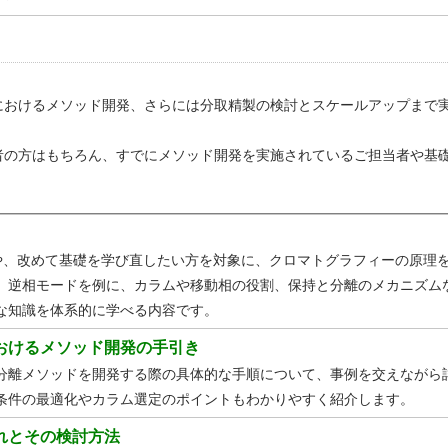
におけるメソッド開発、さらには分取精製の検討とスケールアップまで
者の方はもちろん、すでにメソッド開発を実施されているご担当者や基
者や、改めて基礎を学び直したい方を対象に、クロマトグラフィーの原理
。逆相モードを例に、カラムや移動相の役割、保持と分離のメカニズム
な知識を体系的に学べる内容です。
おけるメソッド開発の手引き
分離メソッドを開発する際の具体的な手順について、事例を交えながら
条件の最適化やカラム選定のポイントもわかりやすく紹介します。
れとその検討方法