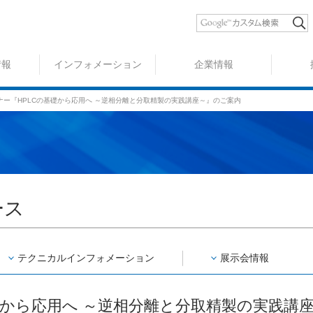
情報
インフォメーション
企業情報
ナー『HPLCの基礎から応用へ ～逆相分離と分取精製の実践講座～』のご案内
ース
テクニカル
インフォ
メーション
展示会情報
礎から応用へ ～逆相分離と分取精製の実践講