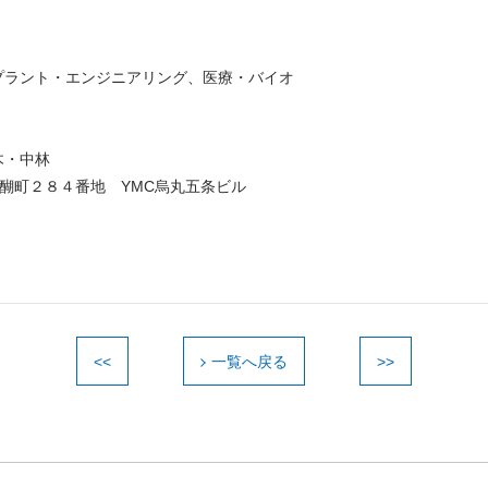
プラント・エンジニアリング、医療・バイオ
木・中林
入醍醐町２８４番地 YMC烏丸五条ビル
<<
一覧へ戻る
>>