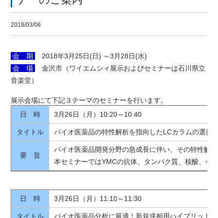
2018/03/06
会 期
2018年3月25日(日) ～3月28日(水)
会 場
金沢市（ワイエムシィ展示およびセミナーは石川県立
音楽堂）
展示会場にて下記３テーマのセミナーを行います。
日 時
3月26日（月）10:20～10:40
タイトル
バイオ医薬品の特性解析を指向したLCカラムの選択
バイオ医薬品開発分野の急成長に伴い、その特性解析
要 旨
本セミナーではYMCの抗体、タンパク質、核酸、ペ
日 時
3月26日（月）11:10～11:30
タイトル
バイオ医薬品分析に最適！新規逆相用ハイブリッドカ