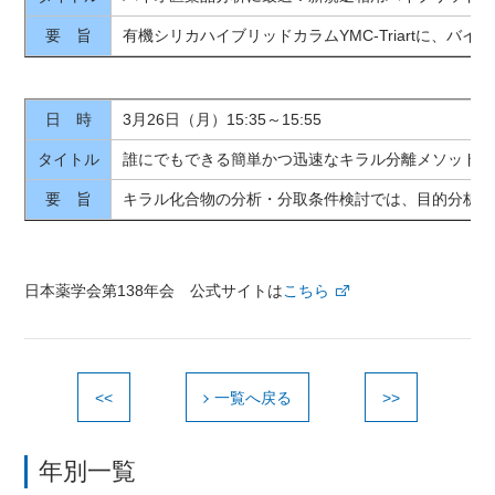
要 旨
有機シリカハイブリッドカラムYMC-Triart
日 時
3月26日（月）15:35～15:55
タイトル
誰にでもできる簡単かつ迅速なキラル分離メソッド設
要 旨
キラル化合物の分析・分取条件検討では、目的分析種の分
日本薬学会第138年会 公式サイトは
こちら
<<
一覧へ戻る
>>
年別一覧