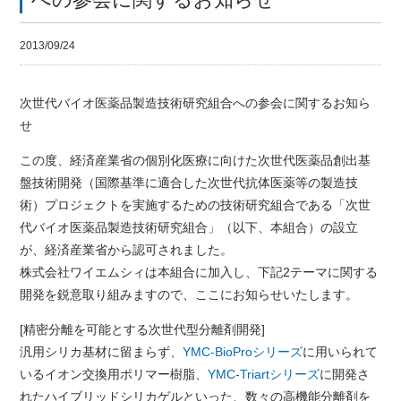
2013/09/24
次世代バイオ医薬品製造技術研究組合への参会に関するお知ら
せ
この度、経済産業省の個別化医療に向けた次世代医薬品創出基
盤技術開発（国際基準に適合した次世代抗体医薬等の製造技
術）プロジェクトを実施するための技術研究組合である「次世
代バイオ医薬品製造技術研究組合」（以下、本組合）の設立
が、経済産業省から認可されました。
株式会社ワイエムシィは本組合に加入し、下記2テーマに関する
開発を鋭意取り組みますので、ここにお知らせいたします。
[精密分離を可能とする次世代型分離剤開発]
汎用シリカ基材に留まらず、
YMC-BioProシリーズ
に用いられて
いるイオン交換用ポリマー樹脂、
YMC-Triartシリーズ
に開発さ
れたハイブリッドシリカゲルといった、数々の高機能分離剤を