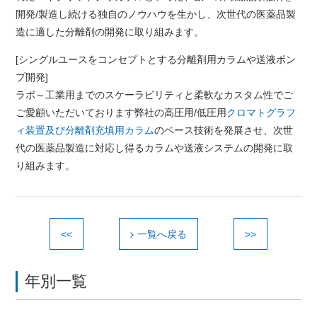
開発/製造し続ける独自のノウハウを生かし、次世代の医薬品製
造に適した分離剤の開発に取り組みます。
[シングルユースをコンセプトとする分離剤用カラムや送液ポン
プ開発]
ラボ～工業用までのスケーラビリティと柔軟なカスタム性でご
ご愛顧いただいております弊社の高圧用/低圧用
クロマトグラフ
ィ装置及び分離剤充填用カラム
のベース技術を発展させ、次世
代の医薬品製造に対応し得るカラムや送液システムの開発に取
り組みます。
<<
一覧へ戻る
>>
年別一覧